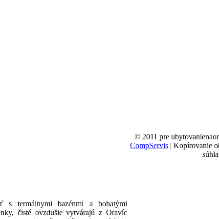
© 2011 pre ubytovanienaor
CompServis
| Kopírovanie ob
súhla
sť s termálnymi bazénmi a bohatými
ky, čisté ovzdušie vytvárajú z Oravíc