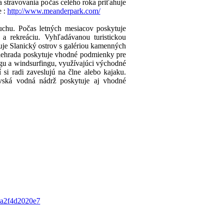
 stravovania počas celého roka priťahuje
e :
http://www.meanderpark.com/
chu. Počas letných mesiacov poskytuje
a rekreáciu. Vyhľadávanou turistickou
uje Slanický ostrov s galériou kamenných
riehrada poskytuje vhodné podmienky pre
ngu a windsurfingu, využívajúci východné
 si radi zaveslujú na člne alebo kajaku.
avská vodná nádrž poskytuje aj vhodné
ria2f4d2020e7