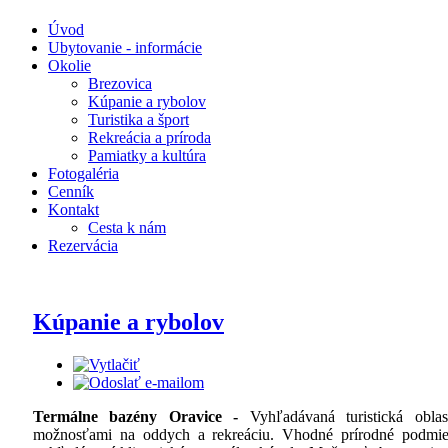
Úvod
Ubytovanie - informácie
Okolie
Brezovica
Kúpanie a rybolov
Turistika a šport
Rekreácia a príroda
Pamiatky a kultúra
Fotogaléria
Cenník
Kontakt
Cesta k nám
Rezervácia
Kúpanie a rybolov
Termálne bazény Oravice -
Vyhľadávaná turistická obla
možnosťami na oddych a rekreáciu. Vhodné prírodné podmien