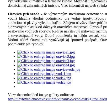
vyhľadávané klimatické a termálne kúpele. Možnosť ubytovania a
domácich aj zahraničných turistov. Viac informácii na web stránk
Oravská priehrada -
Je významným strediskom cestovného ru
vodná hladina vhodné podmienky pre vodné športy, rybolov 
atrakciou sú plavby výletnou loďou. Záujem návštevníkov priťah
a drevených plastík od dávnych oravských majstrov. Oravská p
pestovanie vodných športov. Radi ju navštevujú milovníci jachti
a severozápadné vetry. Dobré podmienky tu nájdu veslári, ktorí
Vodnú nádrž Orava radi využívajú aj športoví potápači. Or
podmienky pre rybolov.
View the embedded image gallery online at:
http://ubytovanienaorave.eu/info/kupanie-a-rybolov#sigProGalle